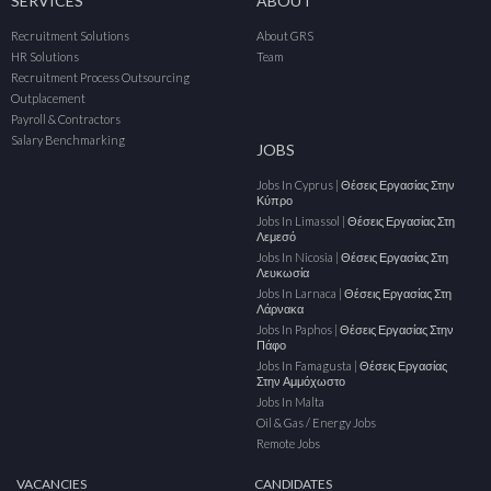
SERVICES
ABOUT
Recruitment Solutions
About GRS
HR Solutions
Team
Recruitment Process Outsourcing
Outplacement
Payroll & Contractors
Salary Benchmarking
JOBS
Jobs In Cyprus | Θέσεις Εργασίας Στην
Κύπρο
Jobs In Limassol | Θέσεις Εργασίας Στη
Λεμεσό
Jobs In Nicosia | Θέσεις Εργασίας Στη
Λευκωσία
Jobs In Larnaca | Θέσεις Εργασίας Στη
Λάρνακα
Jobs In Paphos | Θέσεις Εργασίας Στην
Πάφο
Jobs In Famagusta | Θέσεις Εργασίας
Στην Αμμόχωστο
Jobs In Malta
Oil & Gas / Energy Jobs
Remote Jobs
VACANCIES
CANDIDATES